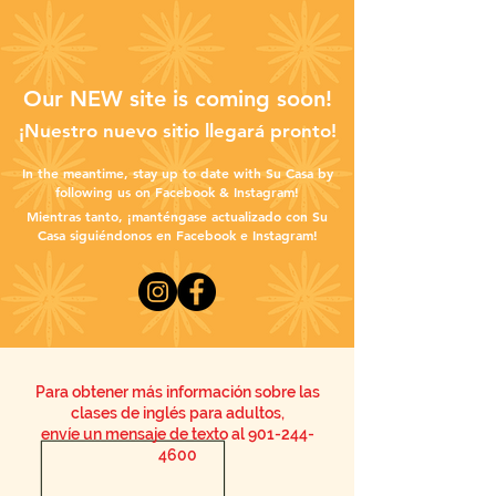
Our NEW site is coming soon!
¡Nuestro nuevo sitio llegará pronto!
In the meantime, stay up to date with Su Casa by
following us on Facebook & Instagram!
Mientras tanto, ¡manténgase actualizado con Su
Casa siguiéndonos en Facebook e Instagram!
Para obtener más información sobre las
clases de inglés para adultos,
envíe un mensaje de texto al
901-244-
4600