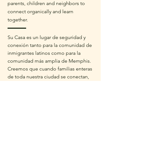
parents, children and neighbors to
connect organically and learn
together.
Su Casa es un lugar de seguridad y
conexión tanto para la comunidad de
inmigrantes latinos como para la
comunidad más amplia de Memphis.
Creemos que cuando familias enteras
de toda nuestra ciudad se conectan,
es cuando los vecindarios se elevan,
las comunidades se fortalecen y
nuestra ciudad se vuelve mejor.
Ofrecemos dos programas
principales: Preescolar Su Casa (SCP)
busca preparar a los estudiantes de 1
a 4 años de edad para ingresar a