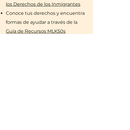
los Derechos de los Inmigrantes
Conoce tus derechos y encuentra
formas de ayudar a través de la
Guía de Recursos MLK50s
Regístrate para formar parte del
equipo de un buen vecino
con
World Relief
Entrega juguetes y aparatos
electrónicos
con el
Centro
Comunitario
de Amigo
Haz entregas de comestibles
para
el
Centro Comunitario de Amigo