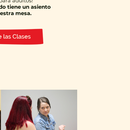
 para adultos!
o tiene un asiento
estra mesa.
 las Clases