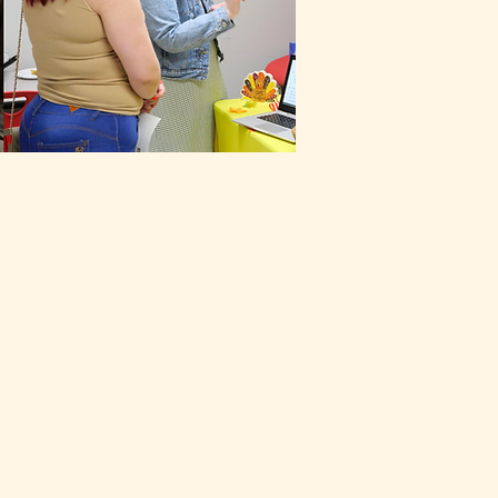
estra lista de
rónico! 🎉