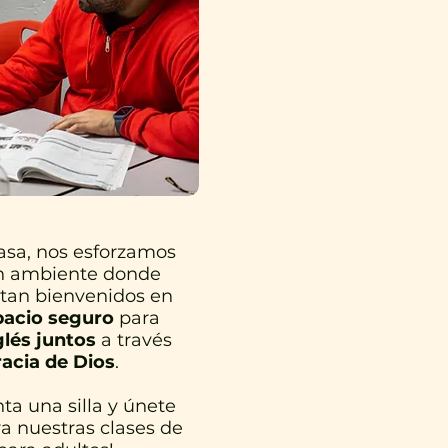
asa, nos esforzamos
un ambiente donde
ntan bienvenidos en
pacio seguro
para
lés juntos
a través
racia de Dios
.
​
nta una silla y únete
ra nuestras clases de