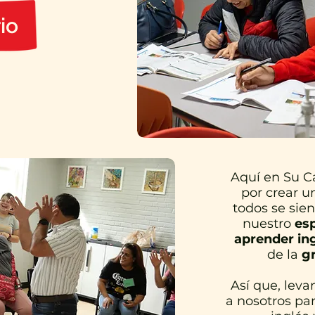
io
Aquí en Su C
por crear 
todos se sie
nuestro
es
aprender ing
de la
g
Así que, leva
a nosotros pa