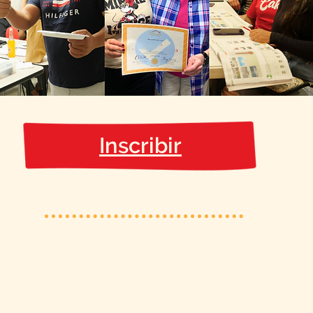
Inscribir
¡Únete a nu
correo elect